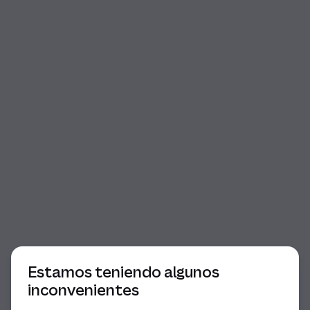
Comienzo del diálogo
Estamos teniendo algunos
inconvenientes